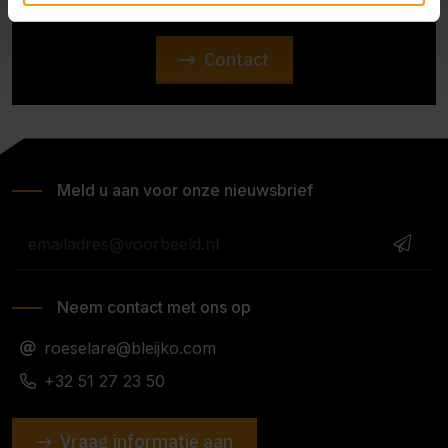
Contact
Meld u aan voor onze nieuwsbrief
Neem contact met ons op
roeselare@bleijko.com
+32 51 27 23 50
Vraag informatie aan