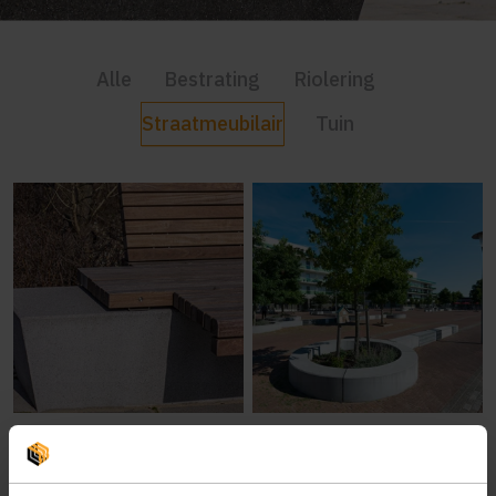
Alle
Bestrating
Riolering
Straatmeubilair
Tuin
Zitbanken
Boomkransen en
bloembakken