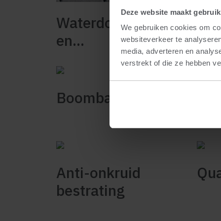
Deze website maakt gebruik
Waterdoorlatende-
Bet
We gebruiken cookies om cont
en
websiteverkeer te analyseren
media, adverteren en analys
waterpasserende
verstrekt of die ze hebben v
bestrating
Boombakken
Kog
Anti-onkruid
Qua
bestrating