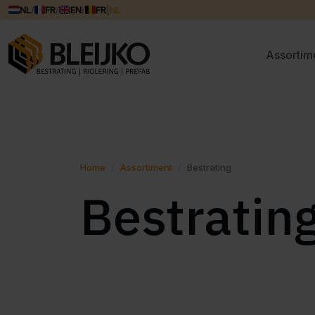
NL
/
FR
/
EN
/
FR
|
NL
Assortim
Home
Assortiment
Bestrating
Bestratin