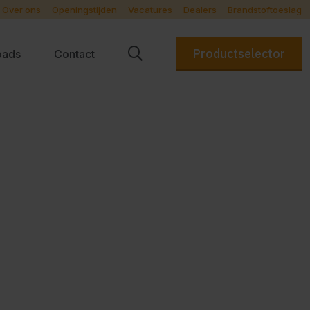
Over ons
Openingstijden
Vacatures
Dealers
Brandstoftoeslag
Productselector
oads
Contact