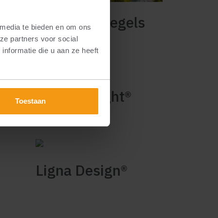
Grasbetontegels
 media te bieden en om ons
ze partners voor social
nformatie die u aan ze heeft
Bleijko Bright®
Toestaan
i
Ligna Design®