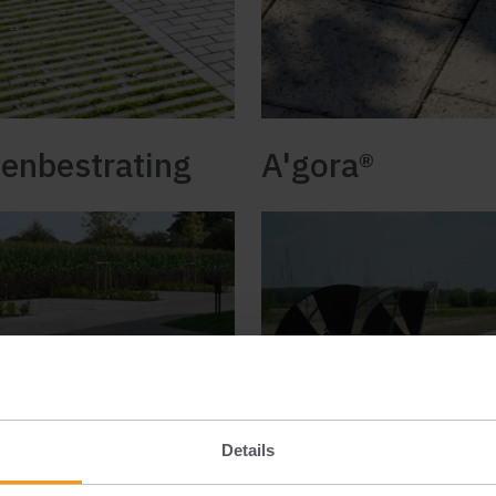
enbestrating
A'gora®
Details